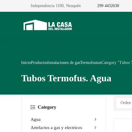
Independencia 1100, Neuquén
299 4432630
Inicio
Productos
Instalaciones de gas
Termofusion
Category "Tubos 
Tubos Termofus. Agua
Category
Agua
Artefactos a gas y electricos