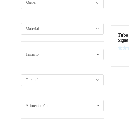
Tubo 
Sigas
Leer m