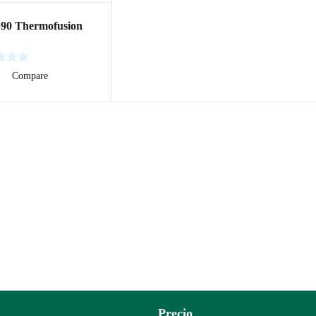
90 Thermofusion
ás
Compare
Precio