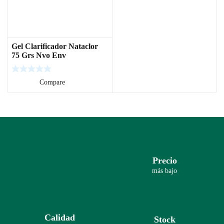
Gel Clarificador Nataclor
75 Grs Nvo Env
Leer más
Compare
Precio
más bajo
Calidad
Stock