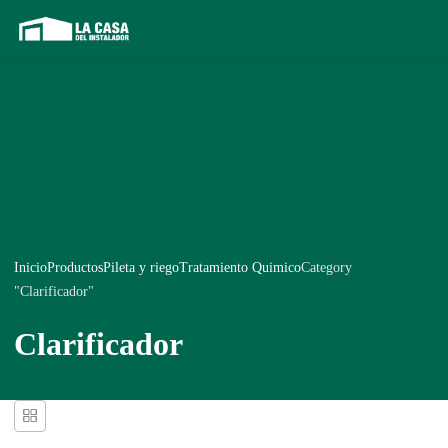
Inicio
Productos
Pileta y riego
Tratamiento Quimico
Category
"Clarificador"
Clarificador