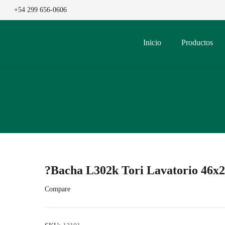
+54 299 656-0606
Inicio
Productos
?Bacha L302k Tori Lavatorio 46x
Compare