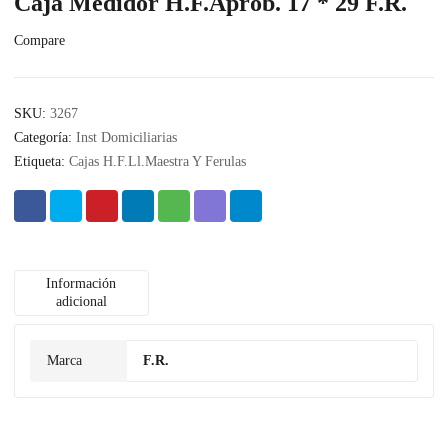
Caja Medidor H.F.Aprob. 17 * 29 F.R.
Compare
SKU:
3267
Categoría:
Inst Domiciliarias
Etiqueta:
Cajas H.F.Ll.Maestra Y Ferulas
Información
adicional
Marca
F.R.