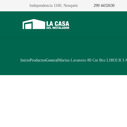
Independencia 1100, Neuquén
299 4432630
Inicio
Productos
General
Marina Lavatorio 80 Cm Bco LH83J B 3 