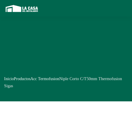
Inicio
Productos
Acc Termofusion
Niple Corto C/T50mm Thermofusion
Sigas