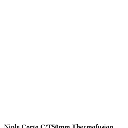
Niple Corto C/T50mm Thermofusion