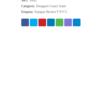
SKU:
4992
Categoría:
Desagues Conex Sanit
Etiqueta:
Sopapas Bronce Y P.V.C.