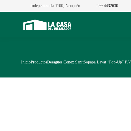
Independencia 1100, Neuquén
299 4432630
Inicio
Productos
Desagues Conex Sanit
Sopapa Lavat “Pop-Up” F.V