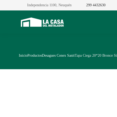
Independencia 1100, Neuquén
299 4432630
Inicio
Productos
Desagues Conex Sanit
Tapa Ciega 20*20 Bronce S