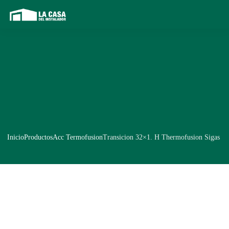
Inicio
Productos
Acc Termofusion
Transicion 32×1. H Thermofusion Sigas