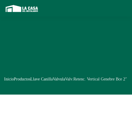
Inicio
Productos
Llave CanillaValvula
Valv.Retenc. Vertical Genebre Bce 2″