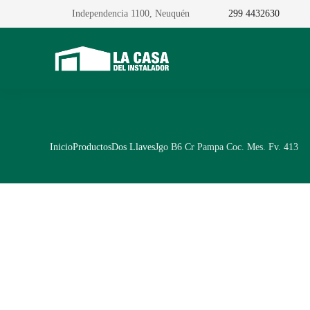
Independencia 1100, Neuquén
299 4432630
Inicio
Productos
Dos Llaves
Jgo B6 Cr Pampa Coc. Mes. Fv. 413