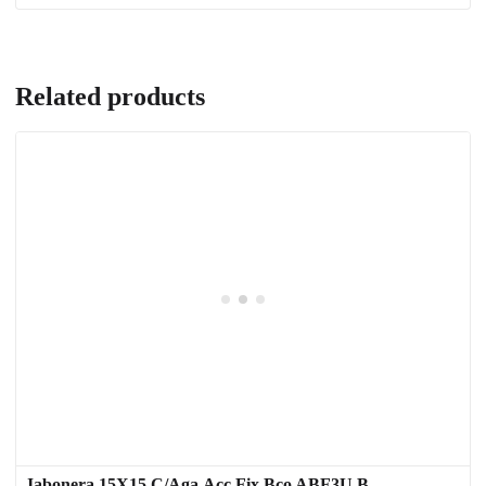
Related products
Jabonera 15X15 C/Aga.Acc.Fix.Bco ABF3U B