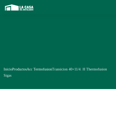
Inicio
Productos
Acc Termofusion
Transicion 40×11/4. H Thermofusion
Sigas