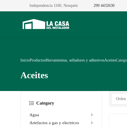
Independencia 1100, Neuquén
299 4432630
Inicio
Productos
Herramientas, selladores y adhesivos
Aceites
Catego
Aceites
Category
Agua
Artefactos a gas y electricos