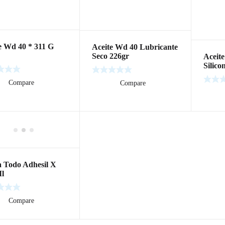
e Wd 40 * 311 G
Aceite Wd 40 Lubricante
Seco 226gr
Aceit
Silico
ás
Compare
Leer más
Compare
Leer m
a Todo Adhesil X
Ml
ás
Compare