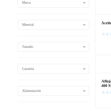
Aceit
Leer m
Afloj
400 
Leer m