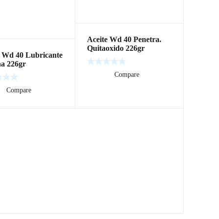
Aceite Wd 40 Penetra.
Quitaoxido 226gr
e Wd 40 Lubricante
na 226gr
Leer más
Compare
ás
Compare