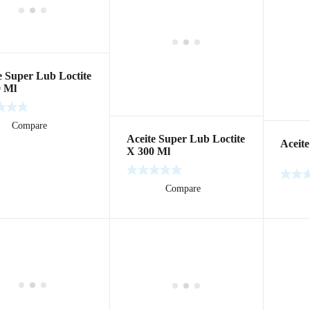
e Super Lub Loctite
0 Ml
ás
Compare
Aceite Super Lub Loctite
Aceit
X 300 Ml
Leer más
Compare
Leer m