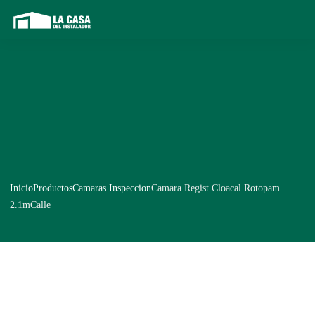
Inicio
Productos
Camaras Inspeccion
Camara Regist Cloacal Rotopam
2.1mCalle