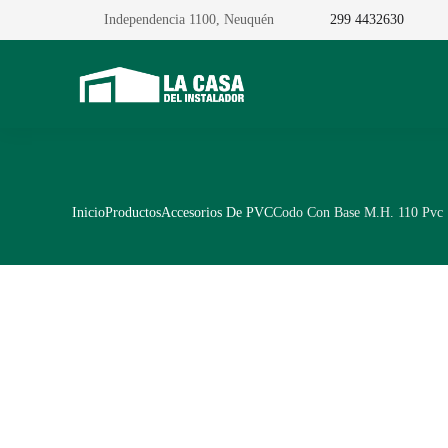
Independencia 1100, Neuquén
299 4432630
Inicio
Productos
Accesorios De PVC
Codo Con Base M.H. 110 Pvc