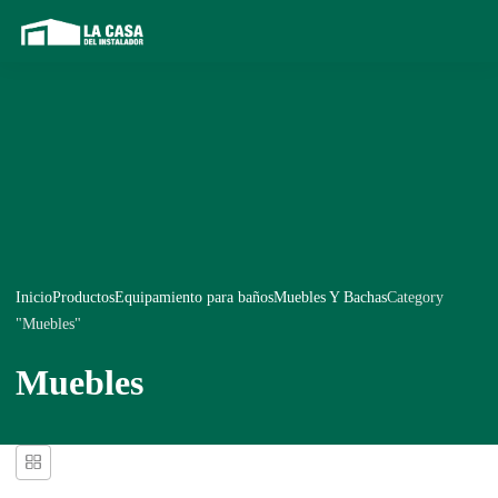
Inicio
Productos
Equipamiento para baños
Muebles Y Bachas
Category
"Muebles"
Muebles